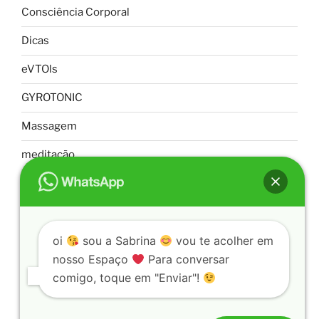
Consciência Corporal
Dicas
eVTOls
GYROTONIC
Massagem
meditação
Pilates
Saúde Mental
oi
sou a Sabrina
vou te acolher em
Uncategorized
nosso Espaço
Para conversar
Yoga Massagem Ayurvédica
comigo, toque em "Enviar"!